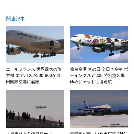
関連記事
エールフランス 世界最大の旅
仙台空港 空の日 全日本空輸 ボ
客機 エアバス A380-800が成
ーイング767-300 特別塗装機
田国際空港に着陸
ゆめジェット往復運航！
【滑走路上を低空ローパ
雪景色が美しい秋田空港 ANA