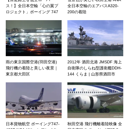
ス！】全日本空輸「心の翼プ
全日本空輸のエアバスA320-
ロジェクト」ボーイング 747
200の着陸
卒業フライト
雨の東京国際空港(羽田空港)
2012年 酒田北港 JMSDF 海上
飛行機の着陸と美しい夜景｜
自衛隊のしらね型護衛艦DDH-
東京都大田区
144 くらま | 山形県酒田市
日本貨物航空 ボーイング747-
秋田空港 飛行機離着陸映像 全