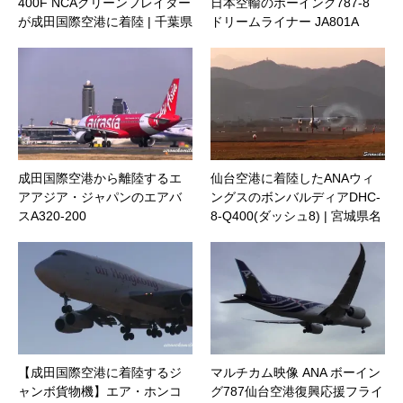
400F NCAグリーンフレイター
日本空輸のボーイング787-8
が成田国際空港に着陸 | 千葉県
ドリームライナー JA801A
成田市
成田国際空港から離陸するエ
仙台空港に着陸したANAウィ
アアジア・ジャパンのエアバ
ングスのボンバルディアDHC-
スA320-200
8-Q400(ダッシュ8) | 宮城県名
取市
【成田国際空港に着陸するジ
マルチカム映像 ANA ボーイン
ャンボ貨物機】エア・ホンコ
グ787仙台空港復興応援フライ