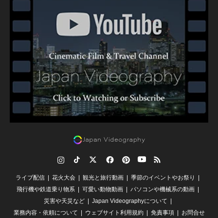
Instagram
TikTok
Twitter
Facebook
Pinterest
YouTube
RSS
ライブ配信
花火大会
観光と旅行動画
季節のイベントやお祭り
飛行機や鉄道乗り物系
可愛い動物動画
パソコンや機械系の動画
災害や天災など
Japan Videographyについて
業務内容・依頼について
ウェブサイト利用規約
免責事項
お問合せ