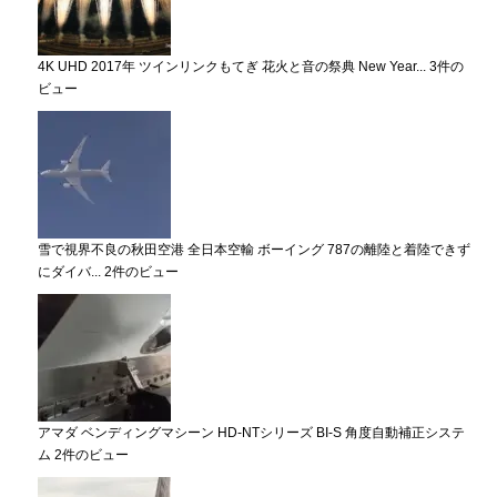
4K UHD 2017年 ツインリンクもてぎ 花火と音の祭典 New Year...
3件の
ビュー
雪で視界不良の秋田空港 全日本空輸 ボーイング 787の離陸と着陸できず
にダイバ...
2件のビュー
アマダ ベンディングマシーン HD-NTシリーズ BI-S 角度自動補正システ
ム
2件のビュー