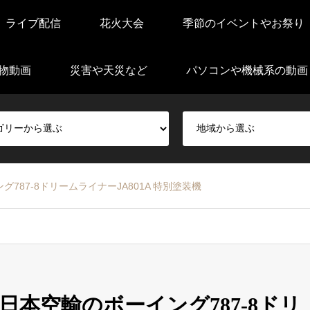
ライブ配信
花火大会
季節のイベントやお祭り
物動画
災害や天災など
パソコンや機械系の動画
87-8ドリームライナーJA801A 特別塗装機
本空輸のボーイング787-8ドリ