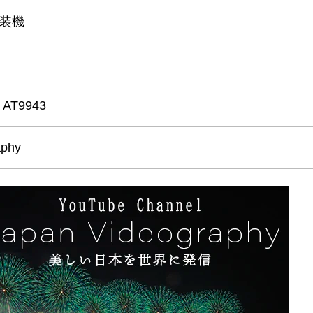
塗装機
a AT9943
aphy