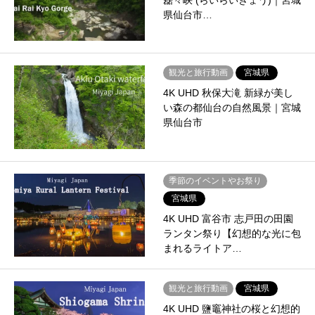
磊々峡 (らいらいきょう)｜宮城
県仙台市…
観光と旅行動画
宮城県
4K UHD 秋保大滝 新緑が美し
い森の都仙台の自然風景｜宮城
県仙台市
季節のイベントやお祭り
宮城県
4K UHD 富谷市 志戸田の田園
ランタン祭り【幻想的な光に包
まれるライトア…
観光と旅行動画
宮城県
4K UHD 鹽竈神社の桜と幻想的