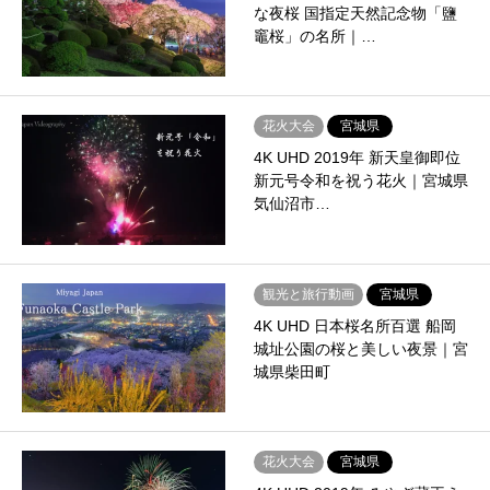
な夜桜 国指定天然記念物「鹽
竈桜」の名所｜…
花火大会
宮城県
4K UHD 2019年 新天皇御即位
新元号令和を祝う花火｜宮城県
気仙沼市…
観光と旅行動画
宮城県
4K UHD 日本桜名所百選 船岡
城址公園の桜と美しい夜景｜宮
城県柴田町
花火大会
宮城県