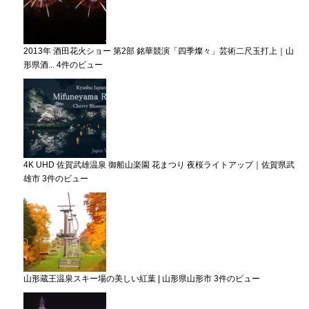
2013年 酒田花火ショー 第2部 銘華競演「四季燦々」芸術二尺玉打上｜山
形県酒...
4件のビュー
4K UHD 佐賀武雄温泉 御船山楽園 花まつり 夜桜ライトアップ｜佐賀県武
雄市
3件のビュー
山形蔵王温泉スキー場の美しい紅葉 | 山形県山形市
3件のビュー