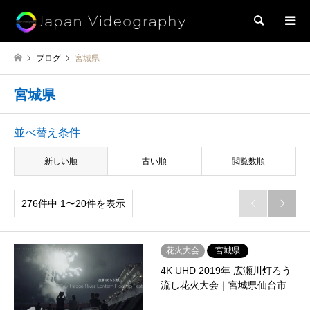
検索
ブログ
宮城県
宮城県
並べ替え条件
新しい順
古い順
閲覧数順
276件中 1〜20件を表示


花火大会
宮城県
4K UHD 2019年 広瀬川灯ろう
流し花火大会｜宮城県仙台市