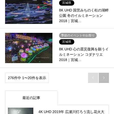
宮城県
8K UHD 国営みちのく杜の湖畔
公園 冬のイルミネーション
2018｜宮城…
季節のイベントやお祭り
宮城県
8K UHD 心の震災復興を願うイ
ルミネーション コダナリエ
2018｜宮城…
276件中 1〜20件を表示


最近の記事
4K UHD 2019年 広瀬川灯ろう流し花火大