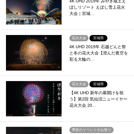
4K UHD 2019年 みやぎ蔵王え
ぼしリゾート えぼし雪上花火
大会｜宮城…
花火大会
宮城県
4K UHD 2019年 石越どんと祭
と冬の花火大会【澄んだ夜空を
彩る大輪の…
花火大会
宮城県
【4K UHD 新年の幕開けを祝
う】第2回 気仙沼ニューイヤー
花火大会 20…
季節のイベントやお祭り