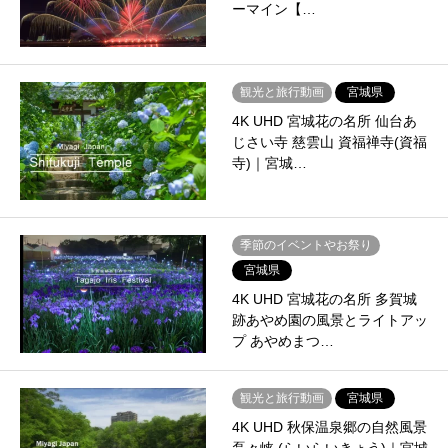
ーマイン【…
観光と旅行動画
宮城県
4K UHD 宮城花の名所 仙台あ
じさい寺 慈雲山 資福禅寺(資福
寺)｜宮城…
季節のイベントやお祭り
宮城県
4K UHD 宮城花の名所 多賀城
跡あやめ園の風景とライトアッ
プ あやめまつ…
観光と旅行動画
宮城県
4K UHD 秋保温泉郷の自然風景