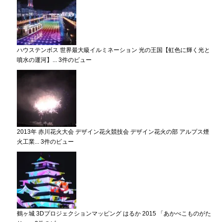
ハウステンボス 世界最大級イルミネーション 光の王国【虹色に輝く光と
噴水の運河】...
3件のビュー
2013年 赤川花火大会 デザイン花火競技会 デザイン花火の部 アルプス煙
火工業...
3件のビュー
鶴ヶ城 3Dプロジェクションマッピング はるか 2015 「あかべこものがた