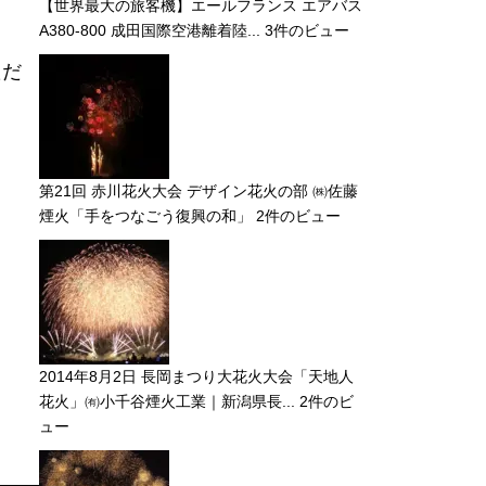
【世界最大の旅客機】エールフランス エアバス
A380-800 成田国際空港離着陸...
3件のビュー
ただ
第21回 赤川花火大会 デザイン花火の部 ㈱佐藤
煙火「手をつなごう復興の和」
2件のビュー
2014年8月2日 長岡まつり大花火大会「天地人
花火」㈲小千谷煙火工業｜新潟県長...
2件のビ
ュー