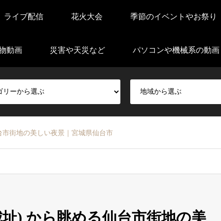
ライブ配信
花火大会
季節のイベントやお祭り
物動画
災害や天災など
パソコンや機械系の動画
る仙台市街地の美しい夜景｜宮城県仙台市
葉城址) から眺める仙台市街地の美