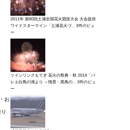
2011年 第80回土浦全国花火競技大会 大会提供
ワイドスターマイン「土浦花火づ...
3件のビュ
ー
ツインリンクもてぎ 花火の祭典・秋 2014「バ
レエ白鳥の湖より ～情景・黒鳥の...
3件のビュ
ー
・お
乗り