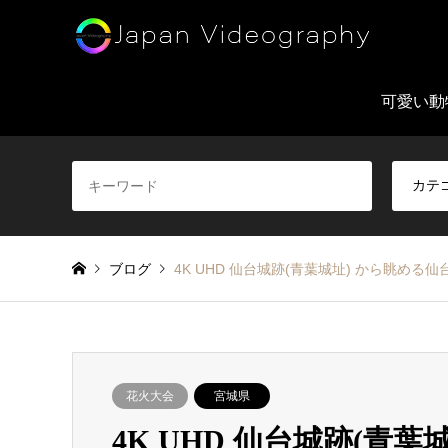
可愛い動
ブログ
4K UHD 仙台城跡(青葉城址) から眺め
花火大会
宮城県
4K UHD 仙台城跡(青