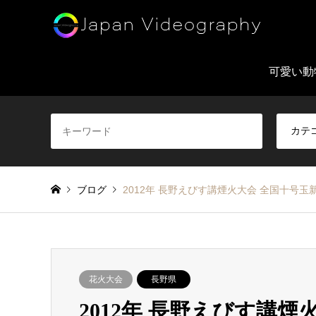
可愛い動
ブログ
2012年 長野えびす講煙火大会 全国十号玉
花火大会
長野県
2012年 長野えびす講