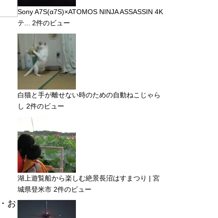
Sony A7S(α7S)×ATOMOS NINJA ASSASSIN 4K
テ...
2件のビュー
白猫と手が離せない時のための自動ねこじゃら
し
2件のビュー
湖上遊覧船から楽しむ絶景長沼はすまつり | 宮
城県登米市
2件のビュー
・お