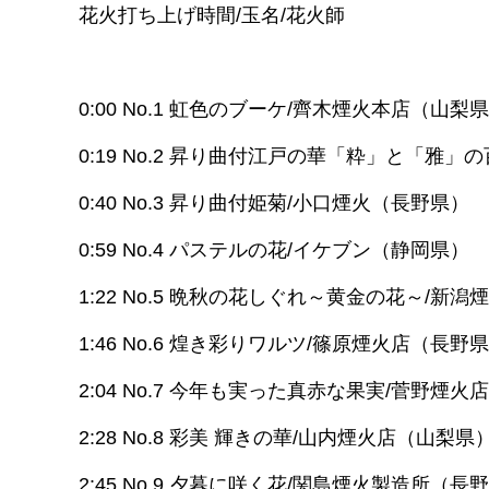
花火打ち上げ時間/玉名/花火師
0:00 No.1 虹色のブーケ/齊木煙火本店（山梨
0:19 No.2 昇り曲付江戸の華「粋」と「雅
0:40 No.3 昇り曲付姫菊/小口煙火（長野県）
0:59 No.4 パステルの花/イケブン（静岡県）
1:22 No.5 晩秋の花しぐれ～黄金の花～/新
1:46 No.6 煌き彩りワルツ/篠原煙火店（長野
2:04 No.7 今年も実った真赤な果実/菅野煙
2:28 No.8 彩美 輝きの華/山内煙火店（山梨県
2:45 No.9 夕暮に咲く花/関島煙火製造所（長