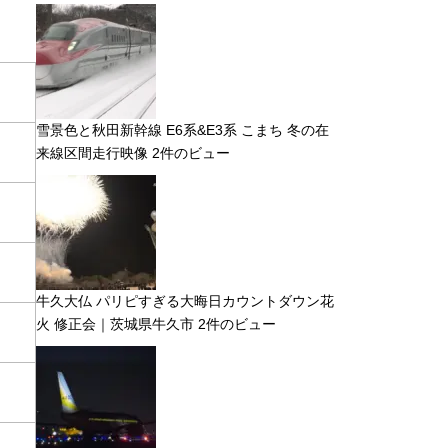
雪景色と秋田新幹線 E6系&E3系 こまち 冬の在
来線区間走行映像
2件のビュー
牛久大仏 パリピすぎる大晦日カウントダウン花
火 修正会｜茨城県牛久市
2件のビュー