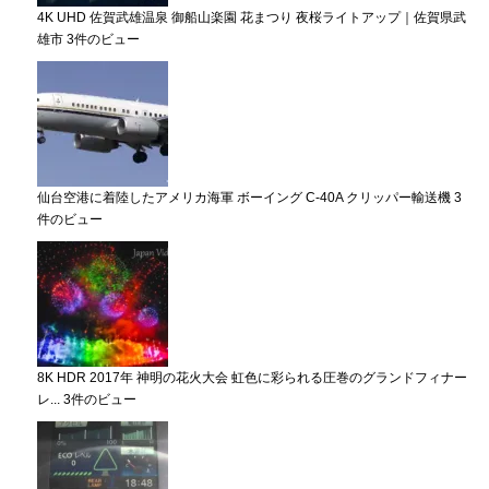
4K UHD 佐賀武雄温泉 御船山楽園 花まつり 夜桜ライトアップ｜佐賀県武
雄市
3件のビュー
仙台空港に着陸したアメリカ海軍 ボーイング C-40A クリッパー輸送機
3
件のビュー
8K HDR 2017年 神明の花火大会 虹色に彩られる圧巻のグランドフィナー
レ...
3件のビュー