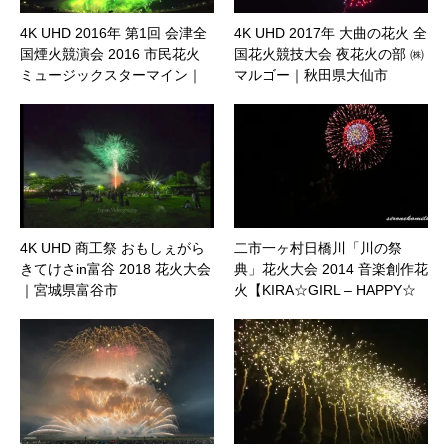
4K UHD 2016年 第1回 会津全
4K UHD 2017年 大曲の花火 全
国煙火競演会 2016 市民花火
国花火競技大会 夜花火の部 ㈱
ミュージックスターマイン｜
マルゴー｜秋田県大仙市
福島県会津若松市
4K UHD 商工祭 おもしぇがら
二市一ヶ村日橋川「川の祭
きてけさin富谷 2018 花火大会
典」花火大会 2014 音楽創作花
｜宮城県富谷市
火【KIRA☆GIRL – HAPPY☆
きたかた】