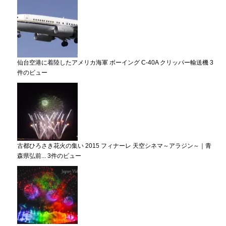
仙台空港に着陸したアメリカ海軍 ボーイング C-40A クリッパー輸送機
3
件のビュー
古都ひろさき花火の集い 2015 フィナーレ 天空シネマ～アラジン～｜青
森県弘前...
3件のビュー