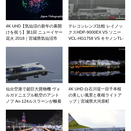
4K UHD【気仙沼の新年の幕開
テレコンレンズ比較 レイノッ
けを祝う】第1回 ニューイヤー
クスHDP-9000EX VS ソニー
花火 2018｜宮城県気仙沼市
VCL-HG1758 VS キヤノンTL-
H58
仙台空港で超巨大貨物機 ヴォ
4K UHD 白石川堤一目千本桜
ルガドニエプル航空のアント
の美しい風景と夜桜ライトア
ノフ An-124ルスラーンが離着
ップ｜宮城県大河原町
陸！