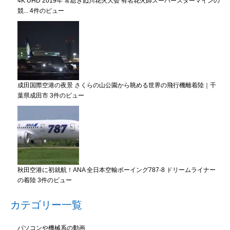
4K UHD 2019年 常総きぬ川花火大会 有名花火師スーパースターマインの
競...
4件のビュー
成田国際空港の夜景 さくらの山公園から眺める世界の飛行機離着陸｜千
葉県成田市
3件のビュー
秋田空港に初就航！ANA 全日本空輸ボーイング787-8 ドリームライナー
の着陸
3件のビュー
カテゴリー一覧
パソコンや機械系の動画