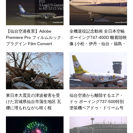
【仙台空港夜景】Adobe
全機退役記念動画 全日本空輸
Premiere Pro フィルムルック
ボーイング747-400D 離着陸映
プラグイン Film Convert
像 (小松・伊丹・仙台・福島・
成田)
東日本大震災の津波被害を受
仙台空港から離陸するエア・
けた宮城県仙台市蒲生地区 瓦
ドゥ ボーイング737-500特別
礫に埋もれながら咲く桜
塗装機ベアドゥ・ドリーム号