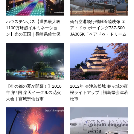
ハウステンボス【世界最大級
仙台空港飛行機離着陸映像 エ
1100万球超イルミネーショ
ア・ドゥ ボーイング737-500
ン】光の王国｜長崎県佐世保
JA305K「ベアドゥ・ドリーム
市
号」
【杜の都の夏が開幕！】2018
2012年 会津若松城 鶴ヶ城の夜
年 第4回 楽天イーグルス花火
桜ライトアップ | 福島県会津若
大会｜宮城県仙台市
松市