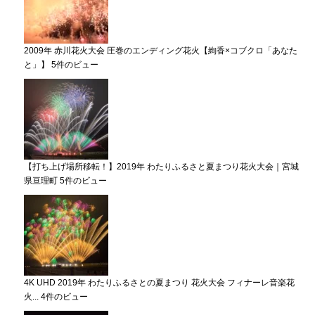
2009年 赤川花火大会 圧巻のエンディング花火【絢香×コブクロ「あなた
と」】
5件のビュー
【打ち上げ場所移転！】2019年 わたりふるさと夏まつり花火大会｜宮城
県亘理町
5件のビュー
4K UHD 2019年 わたりふるさとの夏まつり 花火大会 フィナーレ音楽花
火...
4件のビュー