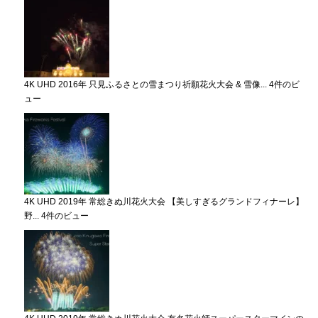
4K UHD 2016年 只見ふるさとの雪まつり祈願花火大会 & 雪像...
4件のビ
ュー
4K UHD 2019年 常総きぬ川花火大会 【美しすぎるグランドフィナーレ】
野...
4件のビュー