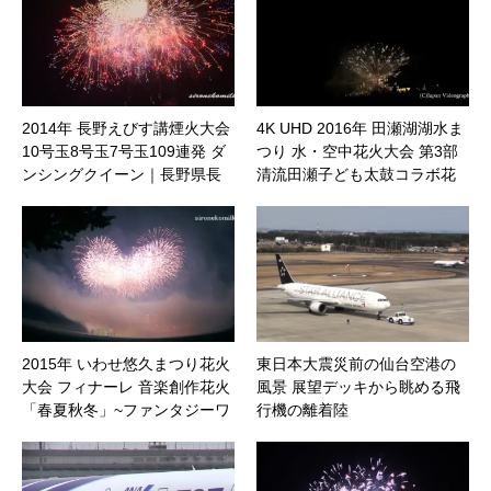
2014年 長野えびす講煙火大会
4K UHD 2016年 田瀬湖湖水ま
10号玉8号玉7号玉109連発 ダ
つり 水・空中花火大会 第3部
ンシングクイーン｜長野県長
清流田瀬子ども太鼓コラボ花
野市
火｜岩手県花巻市
2015年 いわせ悠久まつり花火
東日本大震災前の仙台空港の
大会 フィナーレ 音楽創作花火
風景 展望デッキから眺める飛
「春夏秋冬」~ファンタジーワ
行機の離着陸
ールド~｜福島県須賀川市