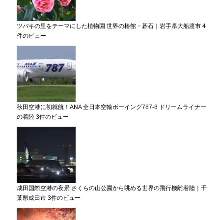
ツバキの里をテーマにした植物園 世界の椿館・碁石｜岩手県大船渡市
4
件のビュー
秋田空港に初就航！ANA 全日本空輸ボーイング787-8 ドリームライナー
の着陸
3件のビュー
成田国際空港の夜景 さくらの山公園から眺める世界の飛行機離着陸｜千
葉県成田市
3件のビュー