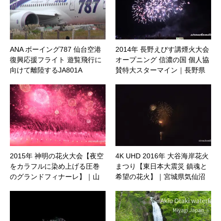
ANA ボーイング787 仙台空港
2014年 長野えびす講煙火大会
復興応援フライト 遊覧飛行に
オープニング 信濃の国 個人協
向けて離陸するJA801A
賛特大スターマイン｜長野県
長野市
2015年 神明の花火大会【夜空
4K UHD 2016年 大谷海岸花火
をカラフルに染め上げる圧巻
まつり【東日本大震災 鎮魂と
のグランドフィナーレ】｜山
希望の花火】｜宮城県気仙沼
梨県市川三郷町
市