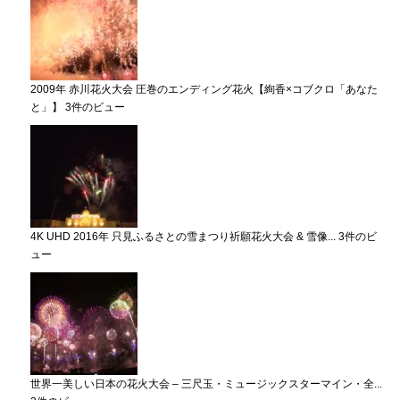
2009年 赤川花火大会 圧巻のエンディング花火【絢香×コブクロ「あなた
と」】
3件のビュー
4K UHD 2016年 只見ふるさとの雪まつり祈願花火大会 & 雪像...
3件のビ
ュー
世界一美しい日本の花火大会 – 三尺玉・ミュージックスターマイン・全...