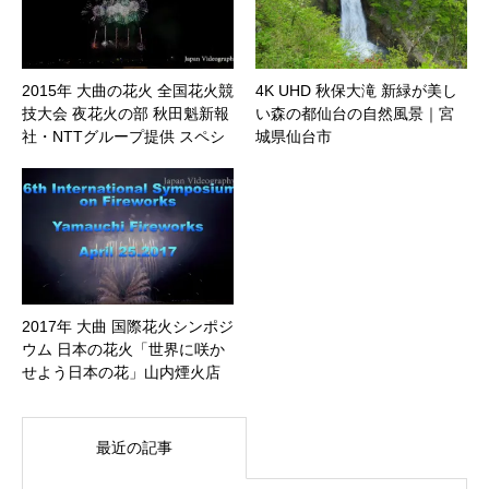
2015年 大曲の花火 全国花火競
4K UHD 秋保大滝 新緑が美し
技大会 夜花火の部 秋田魁新報
い森の都仙台の自然風景｜宮
社・NTTグループ提供 スペシ
城県仙台市
ャルスターマイン｜秋田県大
仙市
2017年 大曲 国際花火シンポジ
ウム 日本の花火「世界に咲か
せよう日本の花」山内煙火店
｜秋田県大仙市
最近の記事