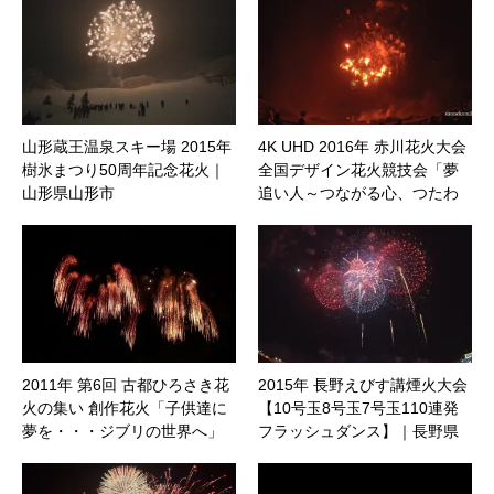
山形蔵王温泉スキー場 2015年
4K UHD 2016年 赤川花火大会
樹氷まつり50周年記念花火｜
全国デザイン花火競技会「夢
山形県山形市
追い人～つながる心、つたわ
る想い～」㈲菅野煙火店｜山
形県鶴岡市
2011年 第6回 古都ひろさき花
2015年 長野えびす講煙火大会
火の集い 創作花火「子供達に
【10号玉8号玉7号玉110連発
夢を・・・ジブリの世界へ」
フラッシュダンス】｜長野県
長野市