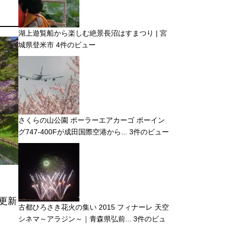
湖上遊覧船から楽しむ絶景長沼はすまつり | 宮
城県登米市
4件のビュー
さくらの山公園 ポーラーエアカーゴ ボーイン
グ747-400Fが成田国際空港から...
3件のビュー
更新
古都ひろさき花火の集い 2015 フィナーレ 天空
シネマ～アラジン～｜青森県弘前...
3件のビュ