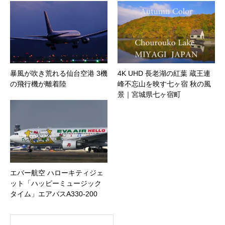
暴風が吹き荒れる仙台空港 3機
4K UHD 長老湖の紅葉 蔵王連
の飛行機が離着陸
峰不忘山を映す七ヶ宿 秋の風
景｜宮城県七ヶ宿町
エバー航空 ハローキティジェ
ット「ハッピーミュージック
タイム」エアバスA330-200