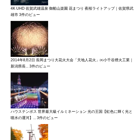
4K UHD 佐賀武雄温泉 御船山楽園 花まつり 夜桜ライトアップ｜佐賀県武
雄市
3件のビュー
2014年8月2日 長岡まつり大花火大会「天地人花火」㈲小千谷煙火工業｜
新潟県長...
3件のビュー
ハウステンボス 世界最大級イルミネーション 光の王国【虹色に輝く光と
噴水の運河】...
3件のビュー