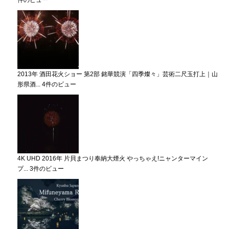
件のビュー
2013年 酒田花火ショー 第2部 銘華競演「四季燦々」芸術二尺玉打上｜山
形県酒...
4件のビュー
4K UHD 2016年 片貝まつり奉納大煙火 やっちゃえ!ニャンターマイン
プ...
3件のビュー