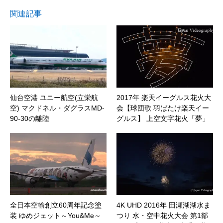
関連記事
仙台空港 ユニー航空(立栄航
2017年 楽天イーグルス花火大
空) マクドネル・ダグラスMD-
会【球団歌 羽ばたけ楽天イー
90-30の離陸
グルス】 上空文字花火「夢」
｜宮城県仙台市
全日本空輸創立60周年記念塗
4K UHD 2016年 田瀬湖湖水ま
装 ゆめジェット～You&Me～
つり 水・空中花火大会 第1部