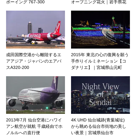
ボーイング 767-300
オープニング花火｜岩手県花
巻市
成田国際空港から離陸するエ
2015年 東北の心の復興を願う
アアジア・ジャパンのエアバ
手作りイルミネーション【コ
スA320-200
ダナリエ】｜宮城県山元町
2013年7月 仙台空港にハワイ
4K UHD 仙台城跡(青葉城址)
アン航空が就航 千歳経由でホ
から眺める仙台市街地の美し
ノルルへの直行便
い夜景｜宮城県仙台市