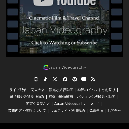
Instagram
TikTok
Twitter
Facebook
Pinterest
YouTube
RSS
ライブ配信
花火大会
観光と旅行動画
季節のイベントやお祭り
飛行機や鉄道乗り物系
可愛い動物動画
パソコンや機械系の動画
災害や天災など
Japan Videographyについて
業務内容・依頼について
ウェブサイト利用規約
免責事項
お問合せ