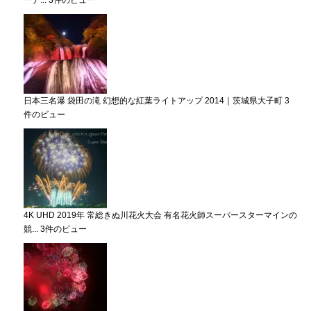
ーナ...
3件のビュー
日本三名瀑 袋田の滝 幻想的な紅葉ライトアップ 2014｜茨城県大子町
3
件のビュー
4K UHD 2019年 常総きぬ川花火大会 有名花火師スーパースターマインの
競...
3件のビュー