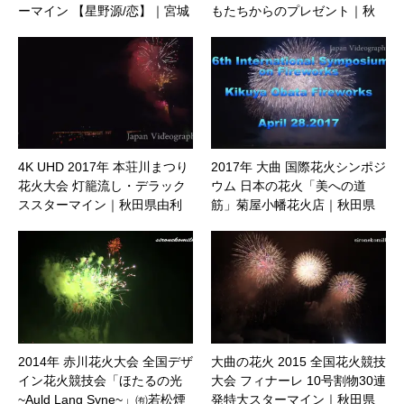
ーマイン 【星野源/恋】｜宮城
もたちからのプレゼント｜秋
県石巻市
田県男鹿市
4K UHD 2017年 本荘川まつり
2017年 大曲 国際花火シンポジ
花火大会 灯籠流し・デラック
ウム 日本の花火「美への道
ススターマイン｜秋田県由利
筋」菊屋小幡花火店｜秋田県
本荘市
大仙市
2014年 赤川花火大会 全国デザ
大曲の花火 2015 全国花火競技
イン花火競技会「ほたるの光
大会 フィナーレ 10号割物30連
~Auld Lang Syne~」㈲若松煙
発特大スターマイン｜秋田県