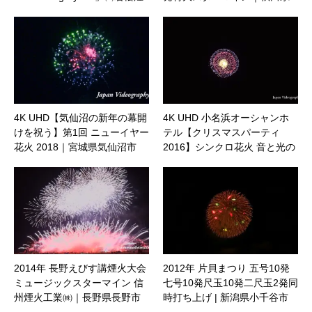
火製造所｜山形県鶴岡市
大仙市
4K UHD【気仙沼の新年の幕開
4K UHD 小名浜オーシャンホ
けを祝う】第1回 ニューイヤー
テル【クリスマスパーティ
花火 2018｜宮城県気仙沼市
2016】シンクロ花火 音と光の
ファンタジー｜福島県いわき
市
2014年 長野えびす講煙火大会
2012年 片貝まつり 五号10発
ミュージックスターマイン 信
七号10発尺玉10発二尺玉2発同
州煙火工業㈱｜長野県長野市
時打ち上げ | 新潟県小千谷市