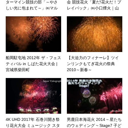
ターマイン競技の部「～やさ
会 競技花火「夏だ!花火だ！プ
しい光に包まれて～」㈱マル
レイバック」㈱小口煙火｜山
ゴー
梨県市川三郷町
船岡駐屯地 2012年 ザ・フェス
【大迫力のフィナーレ】ツイ
ティバル in しばた花火大会 |
ンリンクもてぎ花火の祭典
宮城県柴田町
2010～新春～
4K UHD 2017年 石巻川開き祭
男鹿日本海花火 2014 ~ 星たち
り花火大会 ミュージック スタ
のウェディング ~ Stage7 子ど