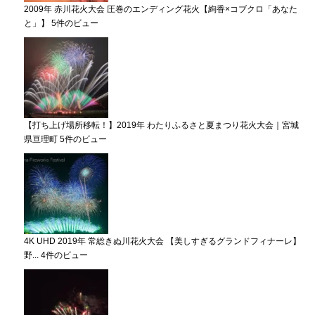
2009年 赤川花火大会 圧巻のエンディング花火【絢香×コブクロ「あなた
と」】
5件のビュー
【打ち上げ場所移転！】2019年 わたりふるさと夏まつり花火大会｜宮城
県亘理町
5件のビュー
4K UHD 2019年 常総きぬ川花火大会 【美しすぎるグランドフィナーレ】
野...
4件のビュー