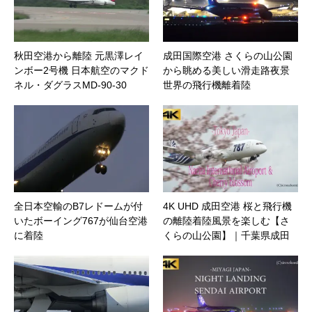
秋田空港から離陸 元黒澤レイ
成田国際空港 さくらの山公園
ンボー2号機 日本航空のマクド
から眺める美しい滑走路夜景
ネル・ダグラスMD-90-30
世界の飛行機離着陸
全日本空輸のB7レドームが付
4K UHD 成田空港 桜と飛行機
いたボーイング767が仙台空港
の離陸着陸風景を楽しむ【さ
に着陸
くらの山公園】｜千葉県成田
市