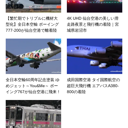
【繁忙期でトリプルに機材大
4K UHD 仙台空港の美しい滑
型化】全日本空輸 ボーイング
走路夜景と飛行機の着陸｜宮
777-200が仙台空港で離着陸
城県岩沼市
全日本空輸60周年記念塗装 ゆ
成田国際空港 タイ国際航空の
めジェット～You&Me～ ボー
超巨大飛行機 エアバスA380-
イング767が仙台空港に飛来！
800の着陸