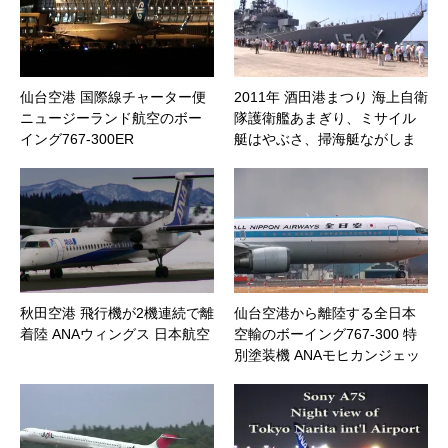
仙台空港 国際線チャーター便
2011年 酒田港まつり 海上自衛
ニュージーランド航空のボー
隊護衛艦あまぎり、ミサイル
イング767-300ER
艇はやぶさ、掃海艇ながしま
の展示と体験航海
秋田空港 飛行機が2機連続で離
仙台空港から離陸する全日本
着陸 ANAウィングス 日本航空
空輸のボーイング767-300 特
別塗装機 ANAモヒカンジェッ
ト