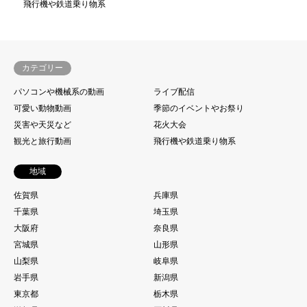
飛行機や鉄道乗り物系
カテゴリー
パソコンや機械系の動画
ライブ配信
可愛い動物動画
季節のイベントやお祭り
災害や天災など
花火大会
観光と旅行動画
飛行機や鉄道乗り物系
地域
佐賀県
兵庫県
千葉県
埼玉県
大阪府
奈良県
宮城県
山形県
山梨県
岐阜県
岩手県
新潟県
東京都
栃木県