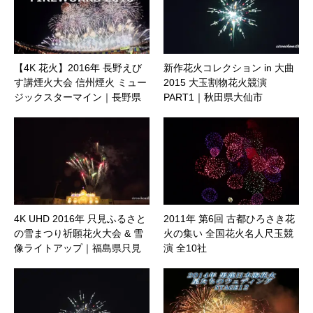
【4K 花火】2016年 長野えび
新作花火コレクション in 大曲
す講煙火大会 信州煙火 ミュー
2015 大玉割物花火競演
ジックスターマイン｜長野県
PART1｜秋田県大仙市
長野市
4K UHD 2016年 只見ふるさと
2011年 第6回 古都ひろさき花
の雪まつり祈願花火大会 & 雪
火の集い 全国花火名人尺玉競
像ライトアップ｜福島県只見
演 全10社
町