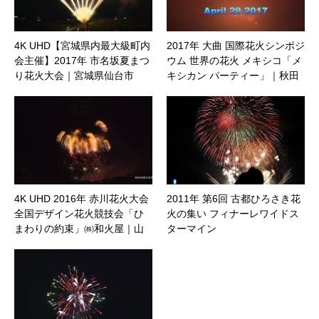
4K UHD【宮城県内最大級町内
2017年 大曲 国際花火シンポジ
会主催】2017年 市名坂夏まつ
ウム 世界の花火 メキシコ「メ
り花火大会｜宮城県仙台市
キシカン パーティー」｜秋田
県大仙市
4K UHD 2016年 赤川花火大会
2011年 第6回 古都ひろさき花
全国デザイン花火競技会「ひ
火の集い フィナーレワイドス
まわりの約束」㈱和火屋｜山
ターマイン
形県鶴岡市