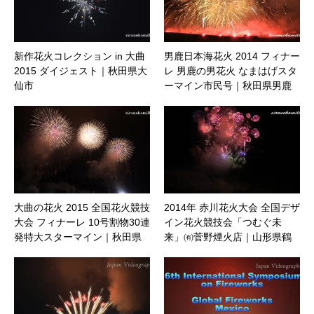
新作花火コレクション in 大曲
男鹿日本海花火 2014 フィナー
2015 ダイジェスト｜秋田県大
レ 男鹿の男花火 なまはげスタ
仙市
ーマイン市民号｜秋田県男鹿
市
大曲の花火 2015 全国花火競技
2014年 赤川花火大会 全国デザ
大会 フィナーレ 10号割物30連
イン花火競技会「つむぐ未
発特大スターマイン｜秋田県
来」㈲菅野煙火店｜山形県鶴
大仙市
岡市