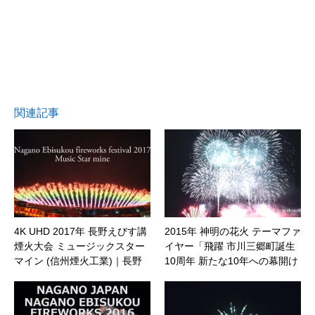
関連記事
4K UHD 2017年 長野えびす講
2015年 神明の花火 テーマファ
煙火大会 ミュージックスター
イヤー「飛躍 市川三郷町誕生
マイン (信州煙火工業)｜長野
10周年 新たな10年への幕開け
県長野市
～祈・鎮魂と復興」｜山梨県
市川三郷町