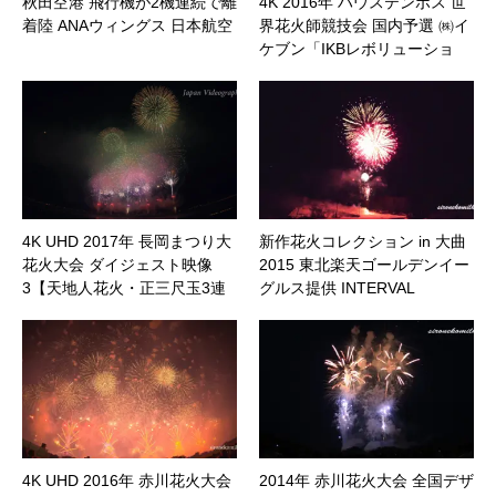
秋田空港 飛行機が2機連続で離
4K 2016年 ハウステンボス 世
着陸 ANAウィングス 日本航空
界花火師競技会 国内予選 ㈱イ
ケブン「IKBレボリューショ
ン!!」｜長崎県佐世保市
4K UHD 2017年 長岡まつり大
新作花火コレクション in 大曲
花火大会 ダイジェスト映像
2015 東北楽天ゴールデンイー
3【天地人花火・正三尺玉3連
グルス提供 INTERVAL
発】｜新潟県長岡市
HANABI PART1 ｜秋田県大仙
市
4K UHD 2016年 赤川花火大会
2014年 赤川花火大会 全国デザ