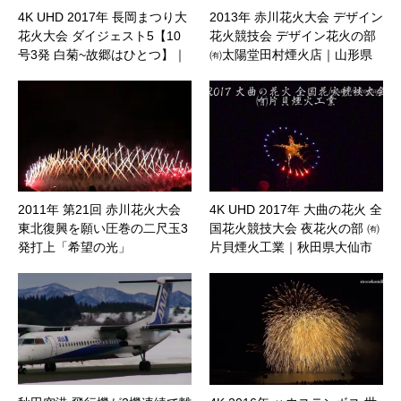
4K UHD 2017年 長岡まつり大
2013年 赤川花火大会 デザイン
花火大会 ダイジェスト5【10
花火競技会 デザイン花火の部
号3発 白菊~故郷はひとつ】｜
㈲太陽堂田村煙火店｜山形県
新潟県長岡市
鶴岡市
2011年 第21回 赤川花火大会
4K UHD 2017年 大曲の花火 全
東北復興を願い圧巻の二尺玉3
国花火競技大会 夜花火の部 ㈲
発打上「希望の光」
片貝煙火工業｜秋田県大仙市