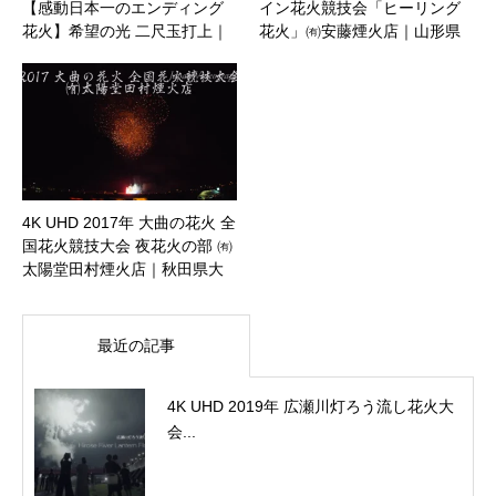
【感動日本一のエンディング
イン花火競技会「ヒーリング
花火】希望の光 二尺玉打上｜
花火」㈲安藤煙火店｜山形県
山形県鶴岡市
鶴岡市
4K UHD 2017年 大曲の花火 全
国花火競技大会 夜花火の部 ㈲
太陽堂田村煙火店｜秋田県大
仙市
最近の記事
4K UHD 2019年 広瀬川灯ろう流し花火大
会...