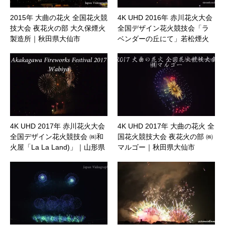
2015年 大曲の花火 全国花火競
4K UHD 2016年 赤川花火大会
技大会 夜花火の部 大久保煙火
全国デザイン花火競技会「ラ
製造所｜秋田県大仙市
ベンダーの丘にて」若松煙火
製造所｜山形県鶴岡市
4K UHD 2017年 赤川花火大会
4K UHD 2017年 大曲の花火 全
全国デザイン花火競技会 ㈱和
国花火競技大会 夜花火の部 ㈱
火屋「La La Land)」｜山形県
マルゴー｜秋田県大仙市
鶴岡市