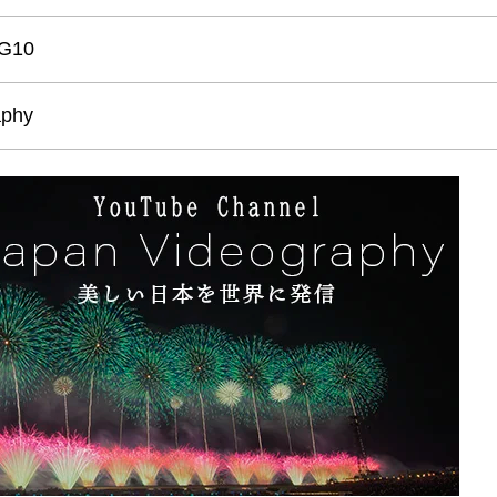
-G10
aphy