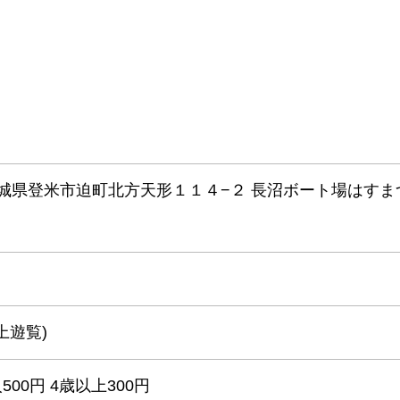
13 宮城県登米市迫町北方天形１１４−２ 長沼ボート場はすま
湖上遊覧)
500円 4歳以上300円