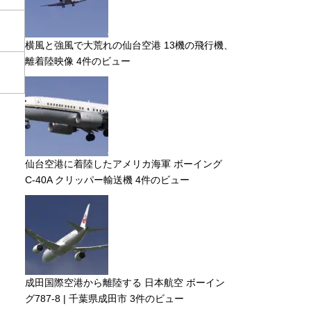
横風と強風で大荒れの仙台空港 13機の飛行機、
離着陸映像
4件のビュー
仙台空港に着陸したアメリカ海軍 ボーイング
C-40A クリッパー輸送機
4件のビュー
成田国際空港から離陸する 日本航空 ボーイン
グ787-8 | 千葉県成田市
3件のビュー