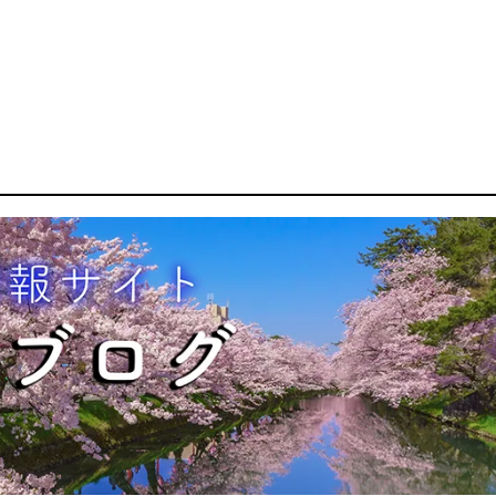
m
ook
terest