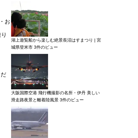
・お
乗り
湖上遊覧船から楽しむ絶景長沼はすまつり | 宮
城県登米市
3件のビュー
ただ
大阪国際空港 飛行機撮影の名所・伊丹 美しい
滑走路夜景と離着陸風景
3件のビュー