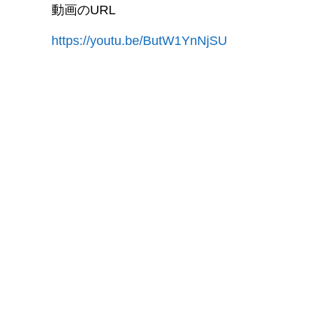
動画のURL
https://youtu.be/ButW1YnNjSU