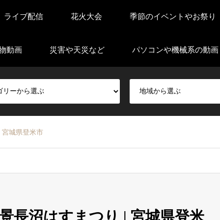
ライブ配信
花火大会
季節のイベントやお祭り
物動画
災害や天災など
パソコンや機械系の動画
 宮城県登米市
長沼はすまつり | 宮城県登米