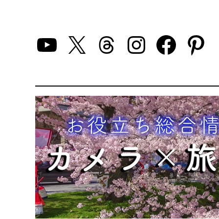
YouTube
X
Threads
Instagra
Faceb
Pin