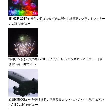
8K HDR 2017年 神明の花火大会 虹色に彩られる圧巻のグランドフィナー
レ...
3件のビュー
古都ひろさき花火の集い 2015 フィナーレ 天空シネマ～アラジン～｜青
森県弘前...
3件のビュー
成田国際空港から離陸する超大型旅客機 ルフトハンザドイツ航空 エアバ
スA380...
2件のビュー