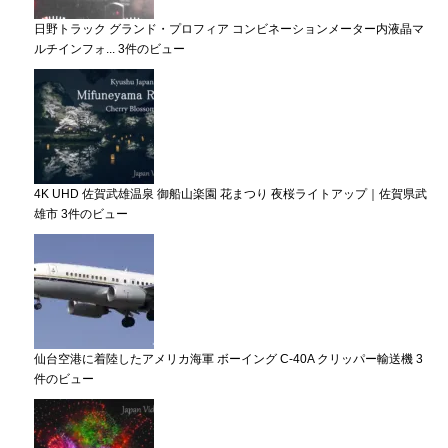
日野トラック グランド・プロフィア コンビネーションメーター内液晶マ
ルチインフォ...
3件のビュー
4K UHD 佐賀武雄温泉 御船山楽園 花まつり 夜桜ライトアップ｜佐賀県武
雄市
3件のビュー
仙台空港に着陸したアメリカ海軍 ボーイング C-40A クリッパー輸送機
3
件のビュー