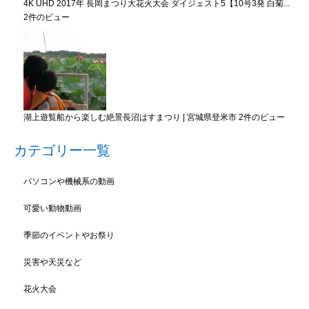
4K UHD 2017年 長岡まつり大花火大会 ダイジェスト5【10号3発 白菊...
2件のビュー
湖上遊覧船から楽しむ絶景長沼はすまつり | 宮城県登米市
2件のビュー
カテゴリー一覧
パソコンや機械系の動画
可愛い動物動画
季節のイベントやお祭り
災害や天災など
花火大会