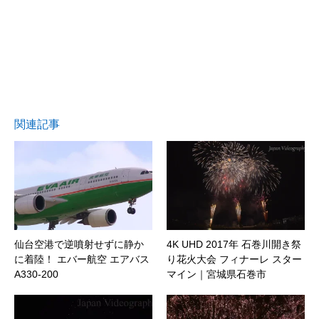
関連記事
仙台空港で逆噴射せずに静か
4K UHD 2017年 石巻川開き祭
に着陸！ エバー航空 エアバス
り花火大会 フィナーレ スター
A330-200
マイン｜宮城県石巻市