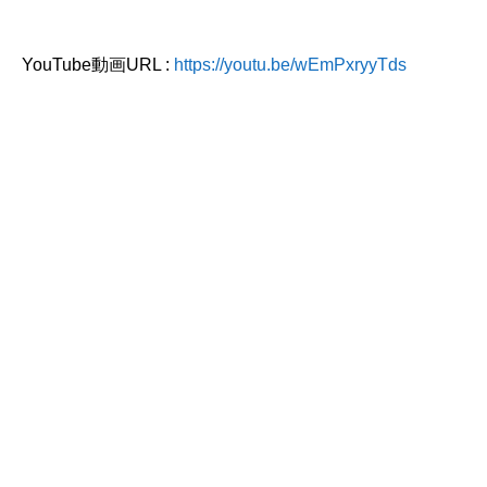
YouTube動画URL :
https://youtu.be/wEmPxryyTds