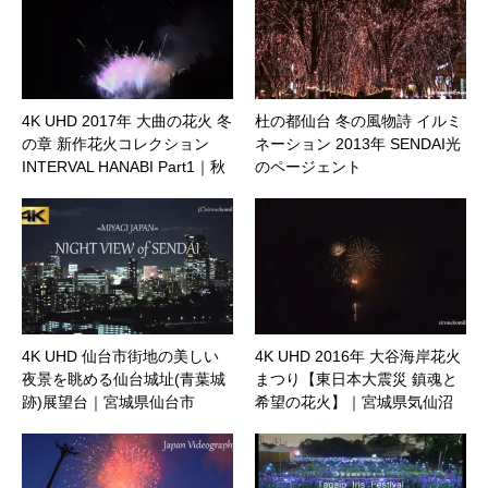
4K UHD 2017年 大曲の花火 冬
杜の都仙台 冬の風物詩 イルミ
の章 新作花火コレクション
ネーション 2013年 SENDAI光
INTERVAL HANABI Part1｜秋
のページェント
田県大仙市
4K UHD 仙台市街地の美しい
4K UHD 2016年 大谷海岸花火
夜景を眺める仙台城址(青葉城
まつり【東日本大震災 鎮魂と
跡)展望台｜宮城県仙台市
希望の花火】｜宮城県気仙沼
市