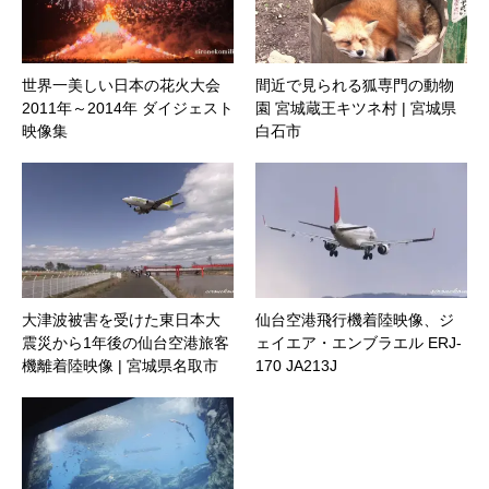
世界一美しい日本の花火大会
間近で見られる狐専門の動物
2011年～2014年 ダイジェスト
園 宮城蔵王キツネ村 | 宮城県
映像集
白石市
大津波被害を受けた東日本大
仙台空港飛行機着陸映像、ジ
震災から1年後の仙台空港旅客
ェイエア・エンブラエル ERJ-
機離着陸映像 | 宮城県名取市
170 JA213J