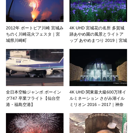
2012年 ボートピア川崎 宮城み
4K UHD 宮城花の名所 多賀城
ちのく川崎花火フェスタ｜宮
跡あやめ園の風景とライトア
城県川崎町
ップ あやめまつり 2019｜宮城
県多賀城市
全日本空輸ジャンボ ボーイン
4K UHD 関東最大級600万球イ
グ747 卒業フライト【仙台空
ルミネーション さがみ湖イル
港・福島空港】
ミリオン 2016 – 2017｜神奈
川県相模原市