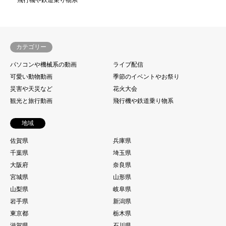
飛行機や鉄道乗り物系
カテゴリー
パソコンや機械系の動画
ライブ配信
可愛い動物動画
季節のイベントやお祭り
災害や天災など
花火大会
観光と旅行動画
飛行機や鉄道乗り物系
地域
佐賀県
兵庫県
千葉県
埼玉県
大阪府
奈良県
宮城県
山形県
山梨県
岐阜県
岩手県
新潟県
東京都
栃木県
滋賀県
石川県