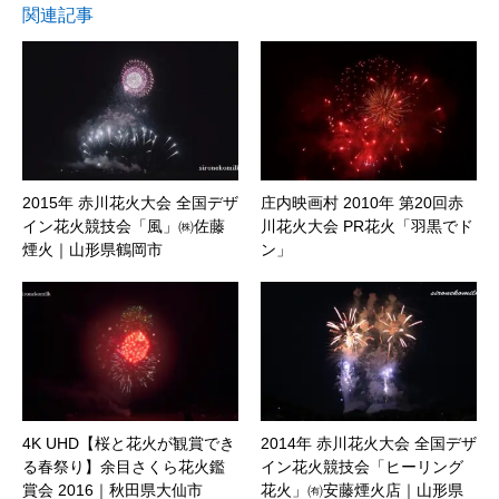
関連記事
2015年 赤川花火大会 全国デザ
庄内映画村 2010年 第20回赤
イン花火競技会「風」㈱佐藤
川花火大会 PR花火「羽黒でド
煙火｜山形県鶴岡市
ン」
4K UHD【桜と花火が観賞でき
2014年 赤川花火大会 全国デザ
る春祭り】余目さくら花火鑑
イン花火競技会「ヒーリング
賞会 2016｜秋田県大仙市
花火」㈲安藤煙火店｜山形県