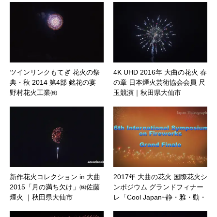
ツインリンクもてぎ 花火の祭
4K UHD 2016年 大曲の花火 春
典・秋 2014 第4部 銘花の宴
の章 日本煙火芸術協会会員 尺
野村花火工業㈱
玉競演｜秋田県大仙市
新作花火コレクション in 大曲
2017年 大曲の花火 国際花火シ
2015「月の満ち欠け」㈱佐藤
ンポジウム グランドフィナー
煙火 ｜秋田県大仙市
レ「Cool Japan~静・雅・動・
麗~」｜秋田県大仙市