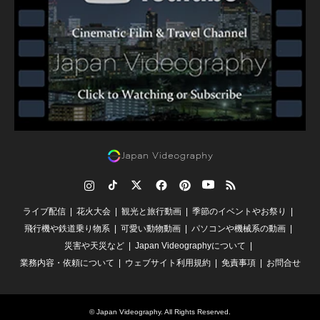
Instagram
TikTok
Twitter
Facebook
Pinterest
YouTube
RSS
ライブ配信
花火大会
観光と旅行動画
季節のイベントやお祭り
飛行機や鉄道乗り物系
可愛い動物動画
パソコンや機械系の動画
災害や天災など
Japan Videographyについて
業務内容・依頼について
ウェブサイト利用規約
免責事項
お問合せ
©
Japan Videography
. All Rights Reserved.