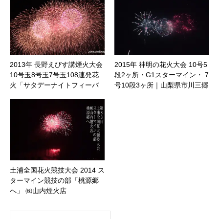
2013年 長野えびす講煙火大会
2015年 神明の花火大会 10号5
10号玉8号玉7号玉108連発花
段2ヶ所・G1スターマイン・ 7
火「サタデーナイトフィーバ
号10段3ヶ所｜山梨県市川三郷
ー」
町
土浦全国花火競技大会 2014 ス
ターマイン競技の部「桃源郷
へ」 ㈱山内煙火店