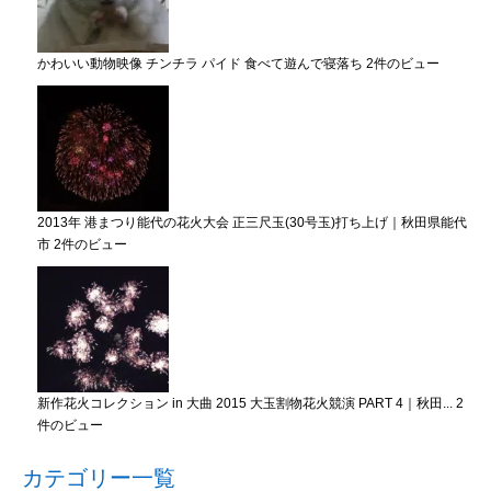
かわいい動物映像 チンチラ パイド 食べて遊んで寝落ち
2件のビュー
2013年 港まつり能代の花火大会 正三尺玉(30号玉)打ち上げ｜秋田県能代
市
2件のビュー
新作花火コレクション in 大曲 2015 大玉割物花火競演 PART 4｜秋田...
2
件のビュー
カテゴリー一覧