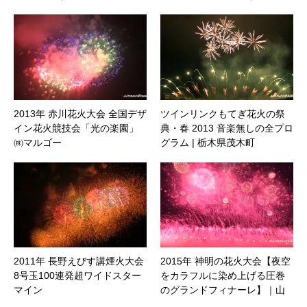
鶴岡市
2013年 赤川花火大会 全国デザ
ツインリンクもてぎ花火の祭
イン花火競技会「光の楽園」
典・春 2013 音楽無しの全プロ
㈱マルゴー
グラム | 栃木県茂木町
2011年 長野えびす講煙火大会
2015年 神明の花火大会【夜空
8号玉100連発超ワイドスター
をカラフルに染め上げる圧巻
マイン
のグランドフィナーレ】｜山
梨県市川三郷町