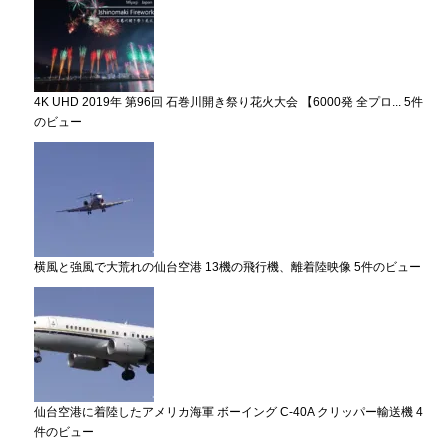
4K UHD 2019年 第96回 石巻川開き祭り花火大会 【6000発 全プロ...
5件
のビュー
横風と強風で大荒れの仙台空港 13機の飛行機、離着陸映像
5件のビュー
仙台空港に着陸したアメリカ海軍 ボーイング C-40A クリッパー輸送機
4
件のビュー