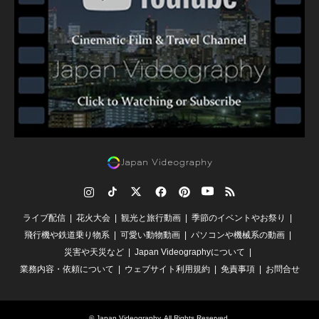
Instagram
TikTok
Twitter
Facebook
Pinterest
YouTube
RSS
ライブ配信
花火大会
観光と旅行動画
季節のイベントやお祭り
飛行機や鉄道乗り物系
可愛い動物動画
パソコンや機械系の動画
災害や天災など
Japan Videographyについて
業務内容・依頼について
ウェブサイト利用規約
免責事項
お問合せ
©
Japan Videography
. All Rights Reserved.