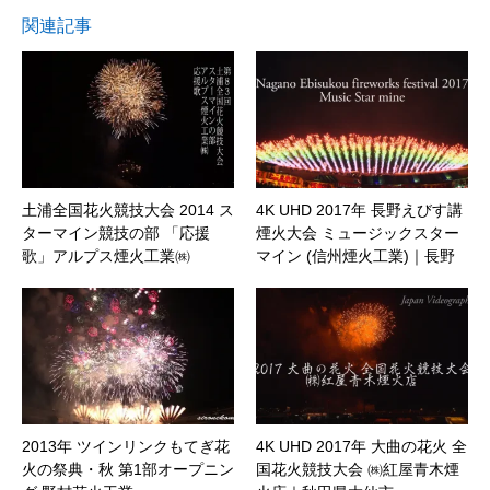
関連記事
土浦全国花火競技大会 2014 ス
4K UHD 2017年 長野えびす講
ターマイン競技の部 「応援
煙火大会 ミュージックスター
歌」アルプス煙火工業㈱
マイン (信州煙火工業)｜長野
県長野市
2013年 ツインリンクもてぎ花
4K UHD 2017年 大曲の花火 全
火の祭典・秋 第1部オープニン
国花火競技大会 ㈱紅屋青木煙