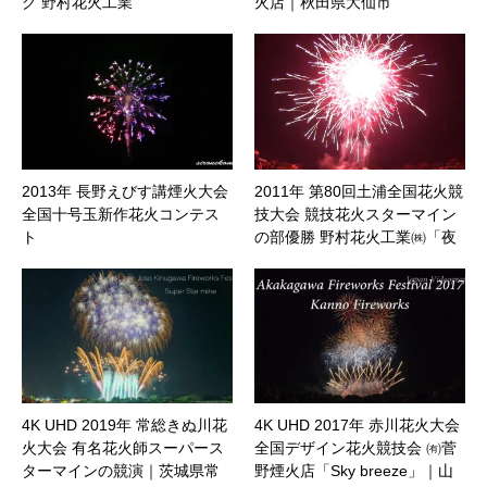
グ 野村花火工業
火店｜秋田県大仙市
2013年 長野えびす講煙火大会
2011年 第80回土浦全国花火競
全国十号玉新作花火コンテス
技大会 競技花火スターマイン
ト
の部優勝 野村花火工業㈱「夜
空のウェディング」
4K UHD 2019年 常総きぬ川花
4K UHD 2017年 赤川花火大会
火大会 有名花火師スーパース
全国デザイン花火競技会 ㈲菅
ターマインの競演｜茨城県常
野煙火店「Sky breeze」｜山