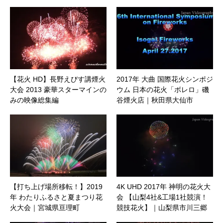
総市
形県鶴岡市
【花火 HD】長野えびす講煙火
2017年 大曲 国際花火シンポジ
大会 2013 豪華スターマインの
ウム 日本の花火「ボレロ」磯
みの映像総集編
谷煙火店｜秋田県大仙市
【打ち上げ場所移転！】2019
4K UHD 2017年 神明の花火大
年 わたりふるさと夏まつり花
会 【山梨4社&工場1社競演！
火大会｜宮城県亘理町
競技花火】｜山梨県市川三郷
町