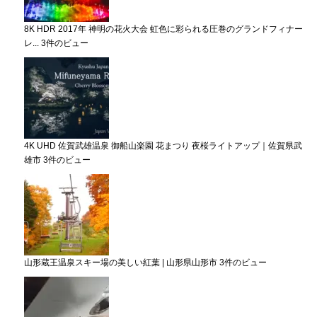
8K HDR 2017年 神明の花火大会 虹色に彩られる圧巻のグランドフィナー
レ...
3件のビュー
4K UHD 佐賀武雄温泉 御船山楽園 花まつり 夜桜ライトアップ｜佐賀県武
雄市
3件のビュー
山形蔵王温泉スキー場の美しい紅葉 | 山形県山形市
3件のビュー