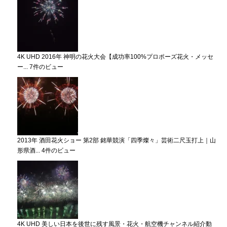
4K UHD 2016年 神明の花火大会【成功率100%プロポーズ花火・メッセ
ー...
7件のビュー
2013年 酒田花火ショー 第2部 銘華競演「四季燦々」芸術二尺玉打上｜山
形県酒...
4件のビュー
4K UHD 美しい日本を後世に残す風景・花火・航空機チャンネル紹介動