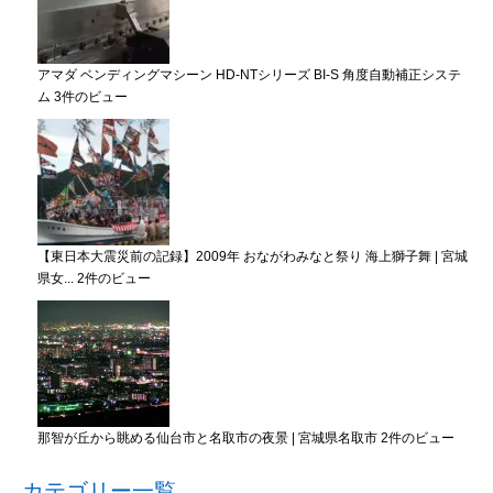
アマダ ベンディングマシーン HD-NTシリーズ BI-S 角度自動補正システ
ム
3件のビュー
【東日本大震災前の記録】2009年 おながわみなと祭り 海上獅子舞 | 宮城
県女...
2件のビュー
那智が丘から眺める仙台市と名取市の夜景 | 宮城県名取市
2件のビュー
カテゴリー一覧